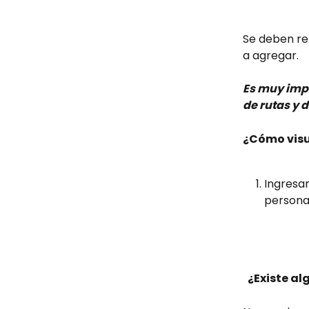
Se deben re
a agregar.
Es muy impo
de rutas y 
¿Cómo visua
Ingresar
persona
 ¿Existe a