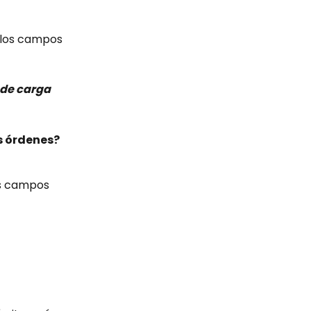
 los campos 
 de carga 
s órdenes?
os campos 