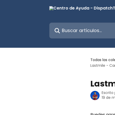
Ir al contenido principal
Buscar artículos...
Todas las col
Lastmile - C
Lastm
Escrito
19 de 
Puedes agre