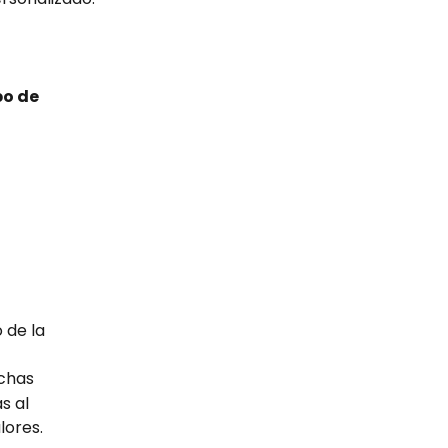
po de 
 de la 
chas
s al 
lores.