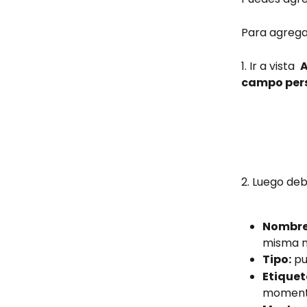
Para agregar
1. Ir a vista  
A
campo pers
2. Luego deb
Nombre
misma m
Tipo:
 p
Etiquet
momento