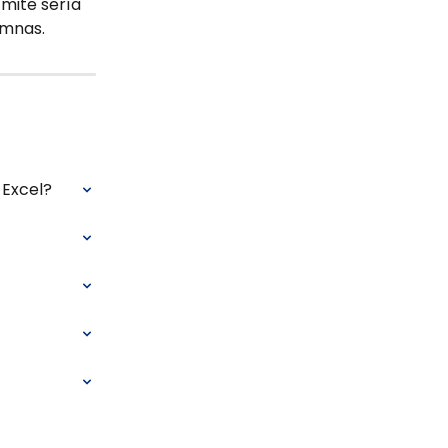
mite sería 
umnas.
 Excel?