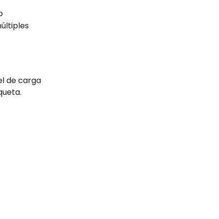
p
ltiples 
el de carga 
queta.