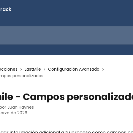
ecciones
LastMile
Configuración Avanzada
ampos personalizados
ile - Campos personalizad
 por
Juan Haynes
marzo de 2026
gar información adicional a tu proceso como campos pe