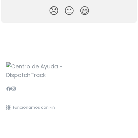
😞
😐
😃
Funcionamos con Fin